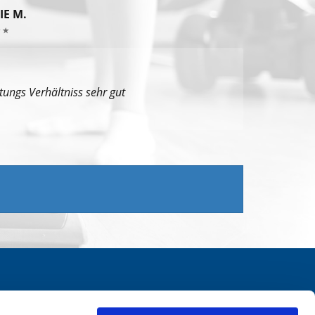
IE M.
stungs Verhältniss sehr gut
ontaktieren Sie uns